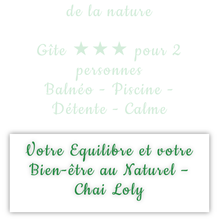
de la nature
Gîte ★★★ pour 2
personnes
Balnéo - Piscine -
Détente - Calme
Votre Equilibre et votre
Bien-être au Naturel –
Chai Loly